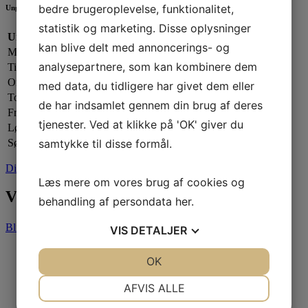
bedre brugeroplevelse, funktionalitet,
Ungdomsafdelingen
statistik og marketing. Disse oplysninger
Ungdomsafdelingen:
kan blive delt med annoncerings- og
Mandag:
17.00 - 20.00
analysepartnere, som kan kombinere dem
Tirsdag:
Lukket
Onsdag:
17.00 - 20.00
med data, du tidligere har givet dem eller
Torsdag:
17.00 - 21.00
de har indsamlet gennem din brug af deres
Fredag:
Lukket
tjenester. Ved at klikke på 'OK' giver du
Lørdag:
Efter aftale
samtykke til disse formål.
Søndag:
Lukket
Din sejlklub
Læs mere om vores brug af cookies og
Vores partnere
behandling af persondata
her
.
Bliv partner
VIS
DETALJER
JA
NEJ
OK
JA
NEJ
NØDVENDIGE
PRÆFERENCER
AFVIS ALLE