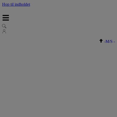
Hop til indholdet
-
M/S
-