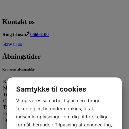
Kontakt os
Ring til os:
66666100
Skriv til os
Åbningstider
Kontorets åbningstider
Kontorets åbningstider:
Samtykke til cookies
Mandag:
13.00 - 19.00
Tirsdag:
13.00 - 17.00
Vi og vores samarbejdspartnere bruger
Onsdag:
09.00 - 13.00
Torsdag:
13.00 - 17.00
teknologier, herunder cookies, til at
Fredag:
13.00 - 16.00
indsamle oplysninger om dig til forskellige
Lørdag - Søndag:
Lukket
formål, herunder: Tilpasning af annoncering,