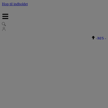
Hop til indholdet
-
M/S
-