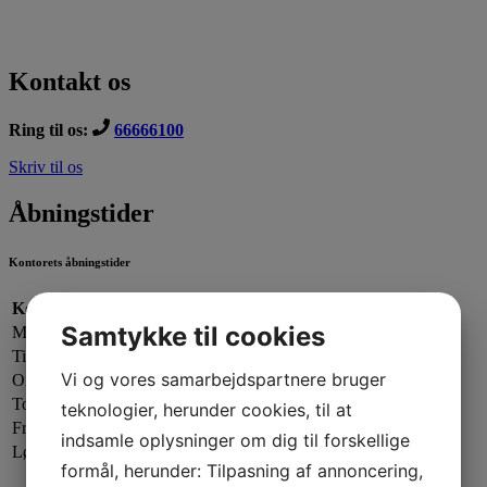
Kontakt os
Ring til os:
66666100
Skriv til os
Åbningstider
Kontorets åbningstider
Kontorets åbningstider:
Samtykke til cookies
Mandag:
13.00 - 19.00
Tirsdag:
13.00 - 17.00
Vi og vores samarbejdspartnere bruger
Onsdag:
09.00 - 13.00
Torsdag:
13.00 - 17.00
teknologier, herunder cookies, til at
Fredag:
13.00 - 16.00
indsamle oplysninger om dig til forskellige
Lørdag - Søndag:
Lukket
formål, herunder: Tilpasning af annoncering,