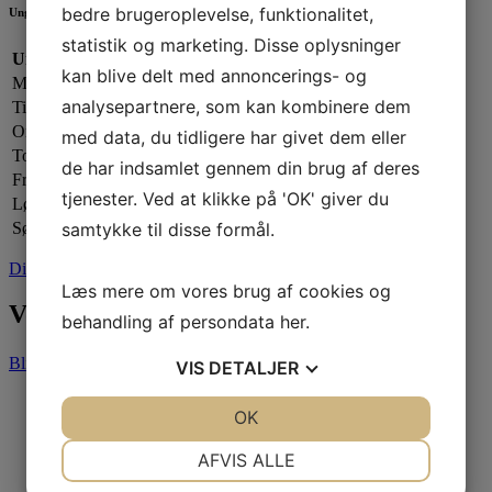
bedre brugeroplevelse, funktionalitet,
Ungdomsafdelingen
statistik og marketing. Disse oplysninger
Ungdomsafdelingen:
kan blive delt med annoncerings- og
Mandag:
17.00 - 20.00
analysepartnere, som kan kombinere dem
Tirsdag:
Lukket
Onsdag:
17.00 - 20.00
med data, du tidligere har givet dem eller
Torsdag:
17.00 - 21.00
de har indsamlet gennem din brug af deres
Fredag:
Lukket
tjenester. Ved at klikke på 'OK' giver du
Lørdag:
Efter aftale
samtykke til disse formål.
Søndag:
Lukket
Din sejlklub
Læs mere om vores brug af cookies og
Vores partnere
behandling af persondata
her
.
Bliv partner
VIS
DETALJER
JA
NEJ
OK
JA
NEJ
NØDVENDIGE
PRÆFERENCER
AFVIS ALLE