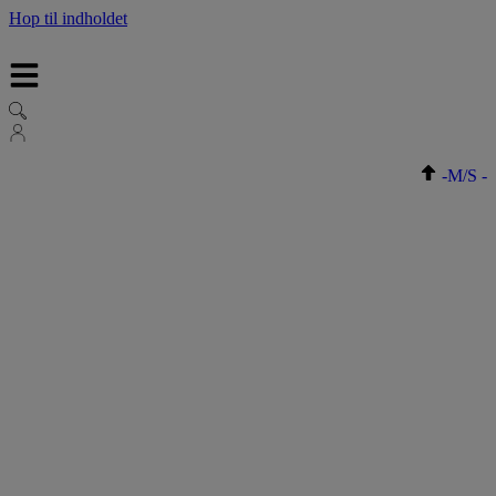
Hop til indholdet
-
M/S
-