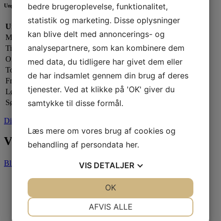
bedre brugeroplevelse, funktionalitet,
Ungdomsafdelingen
statistik og marketing. Disse oplysninger
Ungdomsafdelingen:
kan blive delt med annoncerings- og
Mandag:
17.00 - 20.00
analysepartnere, som kan kombinere dem
Tirsdag:
Lukket
Onsdag:
17.00 - 20.00
med data, du tidligere har givet dem eller
Torsdag:
17.00 - 21.00
de har indsamlet gennem din brug af deres
Fredag:
Lukket
tjenester. Ved at klikke på 'OK' giver du
Lørdag:
Efter aftale
samtykke til disse formål.
Søndag:
Lukket
Din sejlklub
Læs mere om vores brug af cookies og
Vores partnere
behandling af persondata
her
.
Bliv partner
VIS
DETALJER
JA
NEJ
OK
JA
NEJ
NØDVENDIGE
PRÆFERENCER
AFVIS ALLE