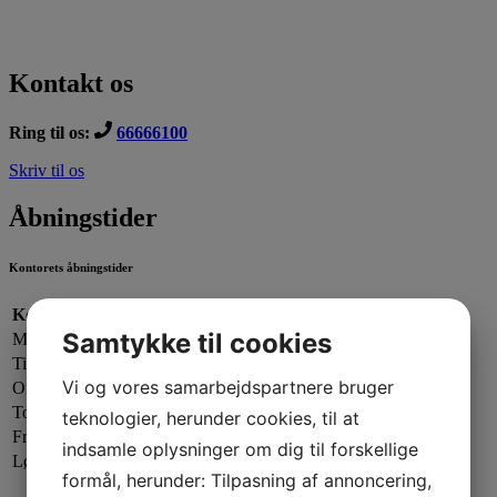
Kontakt os
Ring til os:
66666100
Skriv til os
Åbningstider
Kontorets åbningstider
Kontorets åbningstider:
Samtykke til cookies
Mandag:
13.00 - 19.00
Tirsdag:
13.00 - 17.00
Vi og vores samarbejdspartnere bruger
Onsdag:
09.00 - 13.00
Torsdag:
13.00 - 17.00
teknologier, herunder cookies, til at
Fredag:
13.00 - 16.00
indsamle oplysninger om dig til forskellige
Lørdag - Søndag:
Lukket
formål, herunder: Tilpasning af annoncering,