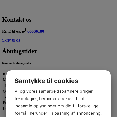
Kontakt os
Ring til os:
66666100
Skriv til os
Åbningstider
Kontorets åbningstider
Kontorets åbningstider:
Samtykke til cookies
Mandag:
13.00 - 19.00
Tirsdag:
13.00 - 17.00
Vi og vores samarbejdspartnere bruger
Onsdag:
09.00 - 13.00
Torsdag:
13.00 - 17.00
teknologier, herunder cookies, til at
Fredag:
13.00 - 16.00
indsamle oplysninger om dig til forskellige
Lørdag - Søndag:
Lukket
formål, herunder: Tilpasning af annoncering,