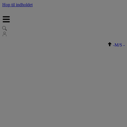
Hop til indholdet
-
M/S
-