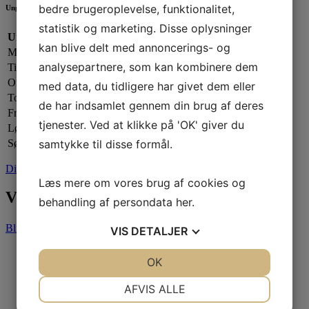
bedre brugeroplevelse, funktionalitet,
Ungdomsafdelingen
statistik og marketing. Disse oplysninger
Ungdomsafdelingen:
kan blive delt med annoncerings- og
Mandag:
17.00 - 20.00
analysepartnere, som kan kombinere dem
Tirsdag:
Lukket
Onsdag:
17.00 - 20.00
med data, du tidligere har givet dem eller
Torsdag:
17.00 - 21.00
de har indsamlet gennem din brug af deres
Fredag:
Lukket
tjenester. Ved at klikke på 'OK' giver du
Lørdag:
Efter aftale
samtykke til disse formål.
Søndag:
Lukket
Din sejlklub
Læs mere om vores brug af cookies og
Vores partnere
behandling af persondata
her
.
Bliv partner
VIS
DETALJER
JA
NEJ
OK
JA
NEJ
NØDVENDIGE
PRÆFERENCER
AFVIS ALLE