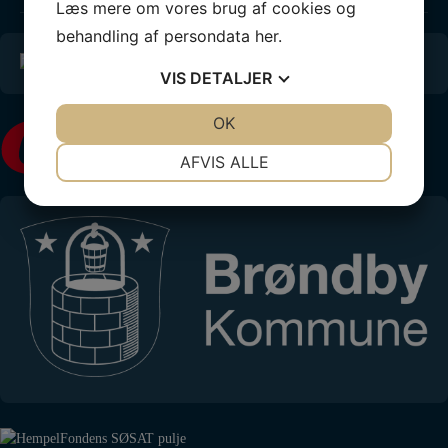
Læs mere om vores brug af cookies og
behandling af persondata
her
.
VIS
DETALJER
JA
NEJ
OK
JA
NEJ
NØDVENDIGE
PRÆFERENCER
AFVIS ALLE
JA
NEJ
JA
NEJ
MARKETING
STATISTIK