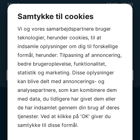
Mandag:
17.00 - 20.00
Tirsdag:
Lukket
Samtykke til cookies
Onsdag:
17.00 - 20.00
Vi og vores samarbejdspartnere bruger
Torsdag:
17.00 - 21.00
teknologier, herunder cookies, til at
Fredag:
Lukket
indsamle oplysninger om dig til forskellige
Lørdag:
Efter aftale
formål, herunder: Tilpasning af annoncering,
Søndag:
Lukket
bedre brugeroplevelse, funktionalitet,
statistik og marketing. Disse oplysninger
Din sejlklub
kan blive delt med annoncerings- og
analysepartnere, som kan kombinere dem
med data, du tidligere har givet dem eller
de har indsamlet gennem din brug af deres
tjenester. Ved at klikke på 'OK' giver du
samtykke til disse formål.
Vores partnere
BLIV PARTNER