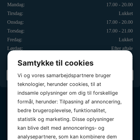
Mandag:
17.00 - 20.00
Tirsdag:
Lukket
Onsdag:
17.00 - 20.00
Torsdag:
17.00 - 21.00
Fredag:
Lukket
Lørdag:
Efter aftale
Søndag:
Lukket
Samtykke til cookies
Vi og vores samarbejdspartnere bruger
Din sejlklub
teknologier, herunder cookies, til at
indsamle oplysninger om dig til forskellige
formål, herunder: Tilpasning af annoncering,
bedre brugeroplevelse, funktionalitet,
statistik og marketing. Disse oplysninger
Vores partnere
kan blive delt med annoncerings- og
analysepartnere, som kan kombinere dem
BLIV PARTNER