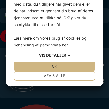
med data, du tidligere har givet dem eller
de har indsamlet gennem din brug af deres
tjenester. Ved at klikke på 'OK' giver du
samtykke til disse formål.
Læs mere om vores brug af cookies og
behandling af persondata
her
.
VIS
DETALJER
JA
NEJ
OK
JA
NEJ
NØDVENDIGE
PRÆFERENCER
AFVIS ALLE
JA
NEJ
JA
NEJ
MARKETING
STATISTIK