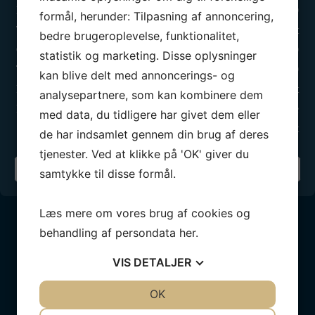
Mandag:
17.00 - 20.00
formål, herunder: Tilpasning af annoncering,
Tirsdag:
Lukket
bedre brugeroplevelse, funktionalitet,
Onsdag:
17.00 - 20.00
statistik og marketing. Disse oplysninger
Torsdag:
17.00 - 21.00
kan blive delt med annoncerings- og
Fredag:
Lukket
analysepartnere, som kan kombinere dem
Lørdag:
Efter aftale
med data, du tidligere har givet dem eller
Søndag:
Lukket
de har indsamlet gennem din brug af deres
tjenester. Ved at klikke på 'OK' giver du
Din sejlklub
samtykke til disse formål.
Læs mere om vores brug af cookies og
behandling af persondata
her
.
VIS
DETALJER
Vores partnere
JA
NEJ
OK
JA
NEJ
BLIV PARTNER
NØDVENDIGE
PRÆFERENCER