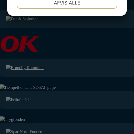
AFVIS ALLE
JA
NEJ
JA
NEJ
MARKETING
STATISTIK