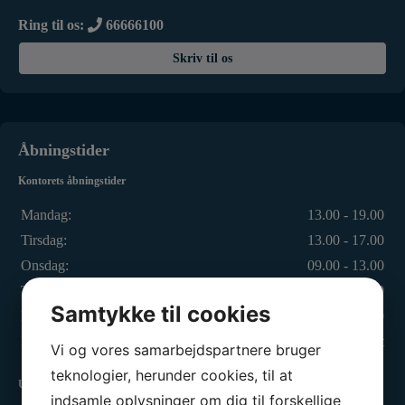
Ring til os:
66666100
Skriv til os
Åbningstider
Kontorets åbningstider
Mandag:
13.00 - 19.00
Tirsdag:
13.00 - 17.00
Onsdag:
09.00 - 13.00
Torsdag:
13.00 - 17.00
Samtykke til cookies
Fredag:
13.00 - 16.00
Lørdag - Søndag:
Lukket
Vi og vores samarbejdspartnere bruger
teknologier, herunder cookies, til at
Ungdomsafdelingen
indsamle oplysninger om dig til forskellige