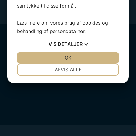
samtykke til disse formål.
Læs mere om vores brug af cookies og
behandling af persondata
her
.
VIS
DETALJER
JA
NEJ
OK
JA
NEJ
NØDVENDIGE
PRÆFERENCER
AFVIS ALLE
JA
NEJ
JA
NEJ
MARKETING
STATISTIK