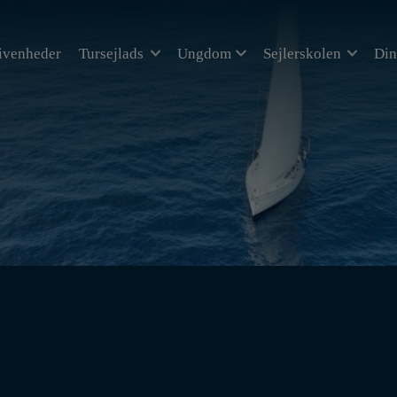
ivenheder
Tursejlads
Ungdom
Sejlerskolen
Din