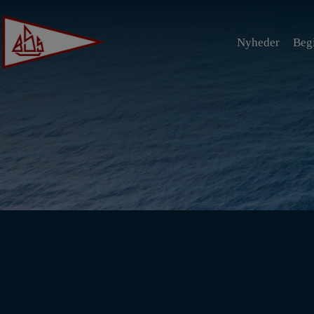
Hop
til
Nyheder
Beg
indholdet