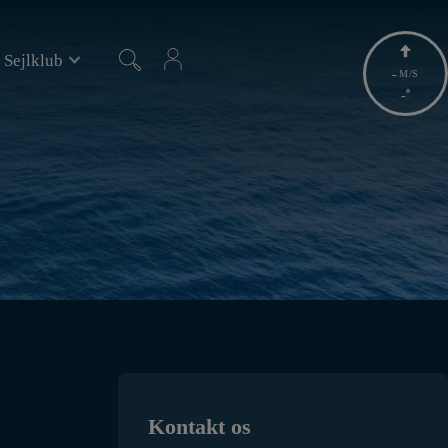
 Sejlklub
-
M/S
-
Kontakt os