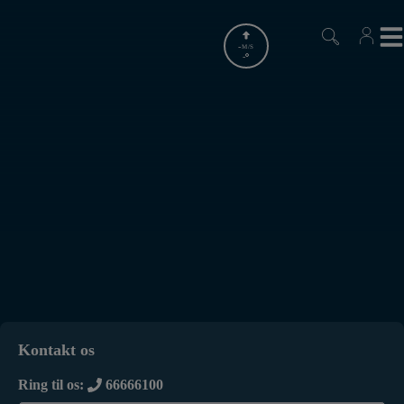
Hop
til
indholdet
-
M/S
-
Kontakt os
Ring til os:
66666100