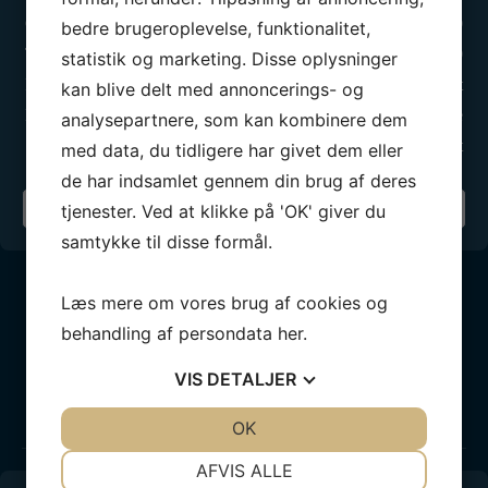
Onsdag:
17.00 - 20.00
bedre brugeroplevelse, funktionalitet,
Torsdag:
17.00 - 21.00
statistik og marketing. Disse oplysninger
Fredag:
Lukket
kan blive delt med annoncerings- og
Lørdag:
Efter aftale
analysepartnere, som kan kombinere dem
Søndag:
Lukket
med data, du tidligere har givet dem eller
de har indsamlet gennem din brug af deres
tjenester. Ved at klikke på 'OK' giver du
Din sejlklub
samtykke til disse formål.
Læs mere om vores brug af cookies og
behandling af persondata
her
.
VIS
DETALJER
Vores partnere
BLIV PARTNER
JA
NEJ
OK
JA
NEJ
NØDVENDIGE
PRÆFERENCER
AFVIS ALLE