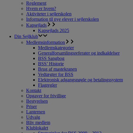
Reglement
Hvem er hvem?
Aktiviteter i sejlerskolen
Information til nye elever i sejlerskolen
Kapsejlads
Kapsejlads 2025
Din Sejlklub
Medlemsinformation
Medlemskategorier
Generalforsamlingsreferater og indkaldelser
BSS Sangbog
BSS’ Historie
Brug af mastekranen
Vedtægter for BSS
Elektronisk adgangsnøgle og betalingssystem
Flagregler
Kontakt
Opgaver for frivillige
Bestyrelsen
Priser
Lanternen
Udvalg
Bliv medlem
Klublokalet