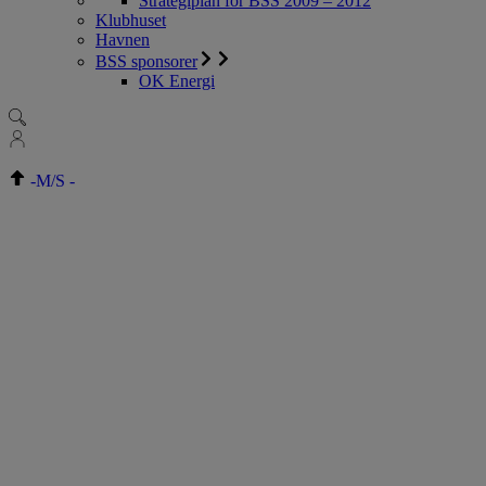
Strategiplan for BSS 2009 – 2012
Klubhuset
Havnen
BSS sponsorer
OK Energi
-
M/S
-