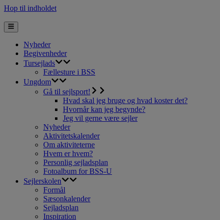
Hop til indholdet
Nyheder
Begivenheder
Tursejlads
Fællesture i BSS
Ungdom
Gå til sejlsport!
Hvad skal jeg bruge og hvad koster det?
Hvornår kan jeg begynde?
Jeg vil gerne være sejler
Nyheder
Aktivitetskalender
Om aktiviteterne
Hvem er hvem?
Personlig sejladsplan
Fotoalbum for BSS-U
Sejlerskolen
Formål
Sæsonkalender
Sejladsplan
Inspiration