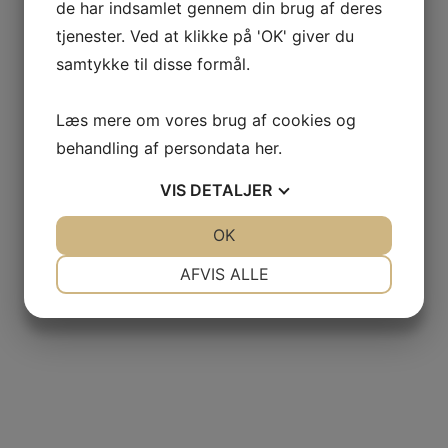
de har indsamlet gennem din brug af deres
tjenester. Ved at klikke på 'OK' giver du
samtykke til disse formål.
Læs mere om vores brug af cookies og
behandling af persondata
her
.
VIS
DETALJER
JA
NEJ
OK
JA
NEJ
NØDVENDIGE
PRÆFERENCER
AFVIS ALLE
JA
NEJ
JA
NEJ
MARKETING
STATISTIK